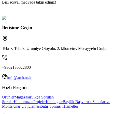
Bizi sosyal medyada takip edinız!
İletişime Geçin
Tebriz, Tebriz–Urumiye Otoyolu, 2. kilometre, Mosayyebı Grubu
+9802186022800
info@amiran.ir
Hızlı Erişim
Ürünler
Mağazalar
Sıkça Sorulan
Sorular
Hakkımızda
Projeler
Kataloglar
Bayilik Başvurusu
Satıcılar ve
Montajcılar Uygulaması
Satış Sonrası Hizmetler