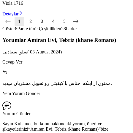
Viola 1716
Detaylar
1
2
3
4
5
Göster
6
Parke türü: Çeşitlilikten
28
Parke
Yorumlar Amiran Evi, Tebriz (khane Romans)
سلوا سعادتی
(
03
August 2024
)
Cevap Ver
ممنون از اینکه اجناس با کیفیتی رو تحویل مشتریان میدید.
Yeni Yorum Gönder
Yorum Gönder
Sayın Kullanıcı, bu konu hakkındaki yorum, öneri ve
şikayetlerinizi
“
Amiran Evi, Tebriz (khane Romans)
“
bize