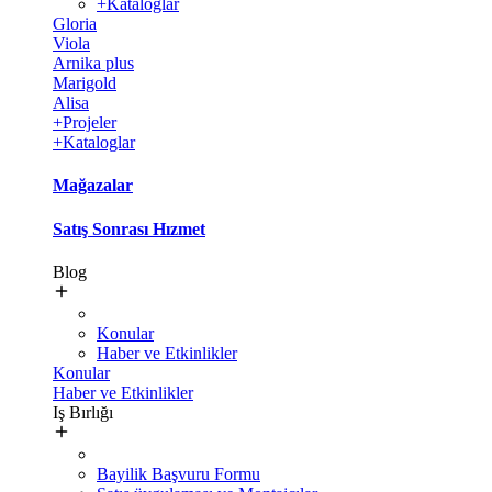
+Kataloglar
Gloria
Viola
Arnika plus
Marigold
Alisa
+Projeler
+Kataloglar
Mağazalar
Satış Sonrası Hızmet
Blog
Konular
Haber ve Etkinlikler
Konular
Haber ve Etkinlikler
Iş Bırlığı
Bayilik Başvuru Formu