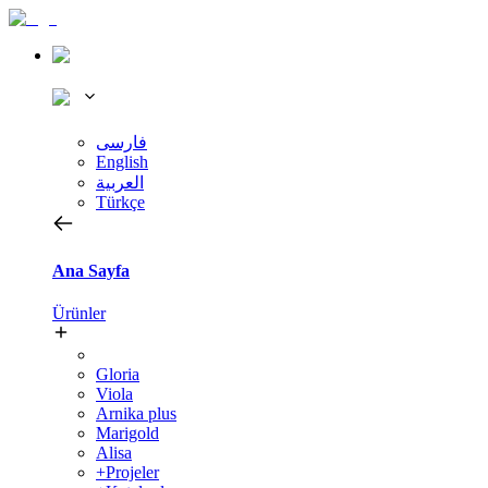
فارسی
English
العربية
Türkçe
Ana Sayfa
Ürünler
Gloria
Viola
Arnika plus
Marigold
Alisa
+Projeler