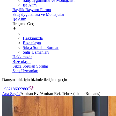
Satış üygulaması ve Montajcılar
İşe Alım
Bayilik Başvuru Formu
Satış üygulaması ve Montajcılar
İşe Alım
Iletışıme Geç
Hakkımızda
Bıze ulaşın
Sıkça Sorulan Sorular
Satış Uzmanları
Hakkımızda
Bıze ulaşın
Sıkça Sorulan Sorular
Satış Uzmanları
Danışmanlık için bizimle iletişime geçin
+982186022800
Ana Sayfa
/
Amiran Evi
/
Amiran Evi, Tebriz (khane Romans)