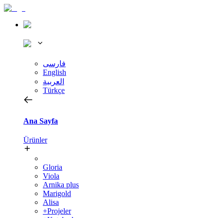
فارسی
English
العربية
Türkçe
Ana Sayfa
Ürünler
Gloria
Viola
Arnika plus
Marigold
Alisa
+Projeler