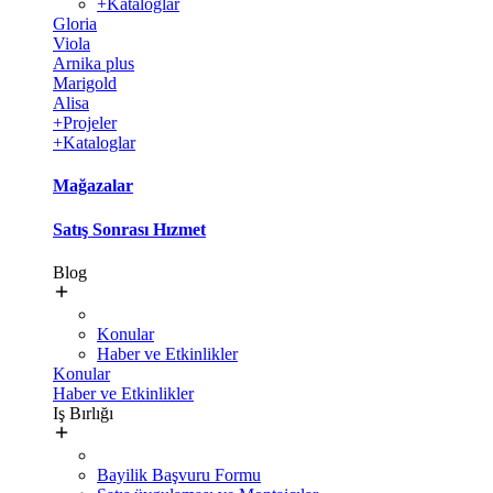
+Kataloglar
Gloria
Viola
Arnika plus
Marigold
Alisa
+Projeler
+Kataloglar
Mağazalar
Satış Sonrası Hızmet
Blog
Konular
Haber ve Etkinlikler
Konular
Haber ve Etkinlikler
Iş Bırlığı
Bayilik Başvuru Formu