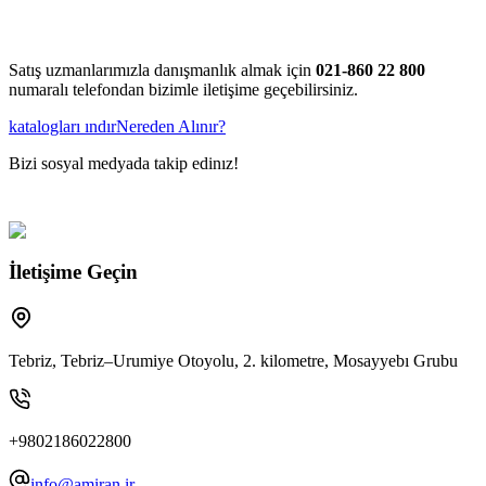
Satış uzmanlarımızla danışmanlık almak için
021-860 22 800
numaralı telefondan bizimle iletişime geçebilirsiniz.
katalogları ındır
Nereden Alınır?
Bizi sosyal medyada takip edinız!
İletişime Geçin
Tebriz, Tebriz–Urumiye Otoyolu, 2. kilometre, Mosayyebı Grubu
+9802186022800
info@amiran.ir